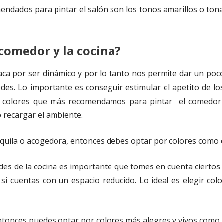
ndados para pintar el salón son los tonos amarillos o ton
 comedor y la cocina?
ca por ser dinámico y por lo tanto nos permite dar un poco d
redes. Lo importante es conseguir estimular el apetito de 
s colores que más recomendamos para pintar el comedor 
o recargar el ambiente.
uila o acogedora, entonces debes optar por colores como el a
edes de la cocina es importante que tomes en cuenta cierto
si cuentas con un espacio reducido. Lo ideal es elegir co
ntonces puedes optar por colores más alegres y vivos como e