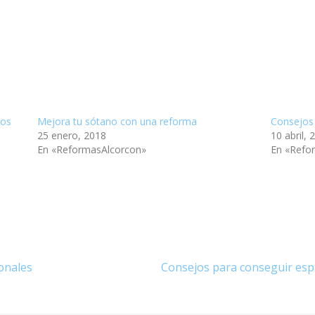
dos
Mejora tu sótano con una reforma
Consejos 
25 enero, 2018
10 abril, 
En «ReformasAlcorcon»
En «Refo
onales
Consejos para conseguir esp