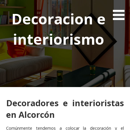
Saltar
al
Decoracion e
contenido
interiorismo
Decoradores e interioristas
en Alcorcón
Comúnmente tendemos a colocar la decoración y el